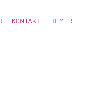
Hoppa
R
KONTAKT
FILMER
till
innehåll