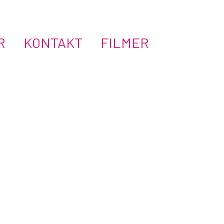
Hoppa
R
KONTAKT
FILMER
till
innehåll