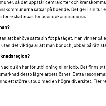
mmuner, så det uppstår centralorter och kranskommun
l kranskommunerna satsar på boende. Det ger i sin t
bli större skattebas för boendekommunerna.
anan?
att behöva sätta sin fot på tåget. Man vinner på en ge
utan det viktiga är att man bor och jobbar på rätt st
arknadsregion?
ng vad du än har för utbildning eller jobb. Det finns 
marknad desto lägre arbetslöshet. Detta resonemang 
inns ett större utbud med en högre diversitet. Fler re