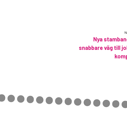
N
Nya stambano
snabbare väg till j
kom