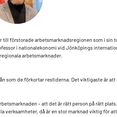
till förstorade arbetsmarknadsregionen som i sin tur 
essor i nationalekonomi vid Jönköpings internation
h regionala arbetsmarknader.
?
ån som de förkortar restiderna. Det viktigaste är att 
etsmarknaden – att det är rätt person på rätt plats. 
alla verksamheter, då är en stor marknad viktig för a