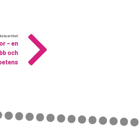
ästa artikel
r – en
obb och
petens